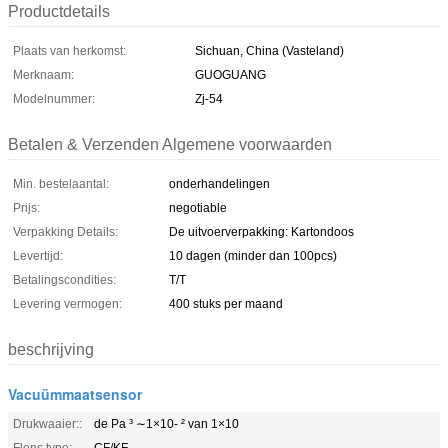
Productdetails
Plaats van herkomst:
Sichuan, China (Vasteland)
Merknaam:
GUOGUANG
Modelnummer:
Zj-54
Betalen & Verzenden Algemene voorwaarden
Min. bestelaantal:
onderhandelingen
Prijs:
negotiable
Verpakking Details:
De uitvoerverpakking: Kartondoos
Levertijd:
10 dagen (minder dan 100pcs)
Betalingscondities:
T/T
Levering vermogen:
400 stuks per maand
beschrijving
Vacuümmaatsensor
Drukwaaier::
de Pa ³ ∼1×10- ² van 1×10
Flens type:
CF/KF