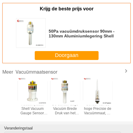
Krijg de beste prijs voor
50Pa vacuümdruksensor 90mm -
130mm Aluminiumlegering Shell
Doorgaan
Vacuümmaatsensor
Meer
onische
Roestvrij staal
De Sensor Lage
Sensor van de
Pira
aat van
Shell Vacuum
Vacuüm Brede
hoge Precisie de
Vacuüms
idruk van
Gauge Sensor,
Druk van het
Vacuümmaat, De
voor 
tsensor
Vacuümdrukomvormer
Piranithermokoppel
Pa van de
Vacuüm
- 70mm
het Vacuüm
Overdruksensor
Controlem
Meten
1×105
van Met
Veranderingstaal
Hoofdd