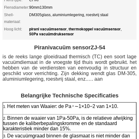
Flensdiameter:
90mm130mm
Shell-
DM305glass, aluminiumlegering, roestvrij staal
materiaal:
pirani vacuümsensor
thermokoppel vacuümsensor
Hoog licht:
,
,
50Pa vacuümdruksensor
Piranivacuüm sensorZJ-54
is de reeks lange gloeidraad thermisch (TC) een soort lage
vacuümdiemaat in de vroegste tijd thuis wordt gebruikt. het
hebben van de verdiensten van eenvoudig in structuur en
geschikt voor verrichting. Zijn dekking wendt glas DM-305,
aluminiumlegering, roestvrij staal, enz.…. aan
Belangrijke Technische Specificaties
Het meten van Waaier: de Pa
∼1×10−2 van 1×10.
1.
³
Binnen de waaier van 1Pa-50Pa, is de relatieve afwijking
2.
tussen de kaliberbepalingskromme en de standaard
karakteristiek minder dan 15%.
De vacuümgraad binnen de glasmaat is niet minder dan
3.