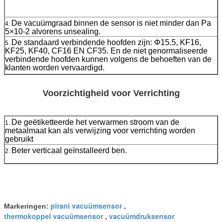
De vacuümgraad binnen de sensor is niet minder dan Pa
4.
5×10-2 alvorens unsealing.
De standaard verbindende hoofden zijn: Φ15.5, KF16,
5.
KF25, KF40, CF16 EN CF35. En de niet genormaliseerde
verbindende hoofden kunnen volgens de behoeften van de
klanten worden vervaardigd.
Voorzichtigheid voor Verrichting
De geëtiketteerde het verwarmen stroom van de
1.
metaalmaat kan als verwijzing voor verrichting worden
gebruikt
Beter verticaal geïnstalleerd ben.
2.
pirani vacuümsensor
Markeringen:
,
thermokoppel vacuümsensor
vacuümdruksensor
,