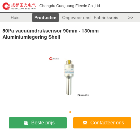
Chengdu Guoguang Elecric Co.,Ltd
Huis
Producten
Ongeveer ons
Fabrieksreis
>>
50Pa vacuümdruksensor 90mm - 130mm
Aluminiumlegering Shell
Beste prijs
Contacteer ons