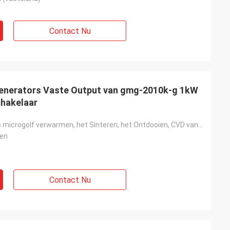
Contact Nu
Generators Vaste Output van gmg-2010k-g 1kW
chakelaar
Het industriële microgolf verwarmen, het Sinteren, het Ontdooien, CVD van het Microgolfplasma
en
Contact Nu
etron is snel, en