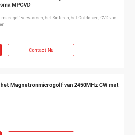
lasma MPCVD
Het industriële microgolf verwarmen, het Sinteren, het Ontdooien, CVD van het Microgolfplasma
en
Contact Nu
e het Magnetronmicrogolf van 2450MHz CW met