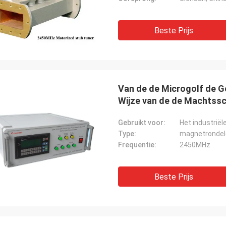
Beste Prijs
Van de de Microgolf de 
Wijze van de de Machtss
Gebruikt voor:
Type:
magnetrondel
Frequentie:
2450MHz
Beste Prijs
Edward Deanda
steeg
e te ontwikkelen meer
De levertijd van CW Magn