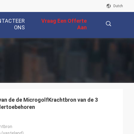
Dutch
NTACTEER
Vraag Een Offerte
ONS
Aan
描
述
an de de MicrogolfKrachtbron van de 3
dertoebehoren
htbron
a (vasteland)