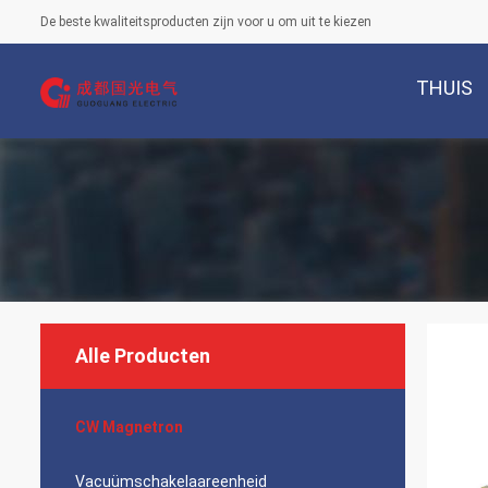
De beste kwaliteitsproducten zijn voor u om uit te kiezen
THUIS
Alle Producten
CW Magnetron
Vacuümschakelaareenheid