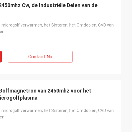
cten altijd
450mhz Cw, de Industriële Delen van de
e. Ik vertrouw op
hen ben
Het industriële microgolf verwarmen, het Sinteren, het Ontdooien, CVD van het Microgolfplasma
en
Contact Nu
Golfmagnetron van 2450mhz voor het
Microgolfplasma
Het industriële microgolf verwarmen, het Sinteren, het Ontdooien, CVD van het Microgolfplasma
en