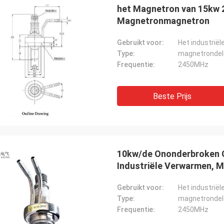
schakelaareenheid en met betere
zeer belangrijk: de produ
het Magnetron van 15kw 2
n, zodat kunnen wij uw producten
verzonden gelijke de ord
Magnetronmagnetron
en aan meer cliënten en grotere
hen omdat ik nooit met 
n bereiken. Dank u
teleurgesteld.
Gebruikt voor:
Type:
magnetrondel
Frequentie:
2450MHz
Beste Prijs
10kw/de Ononderbroken 
Industriële Verwarmen, 
Gebruikt voor:
Type:
magnetrondel
Frequentie:
2450MHz