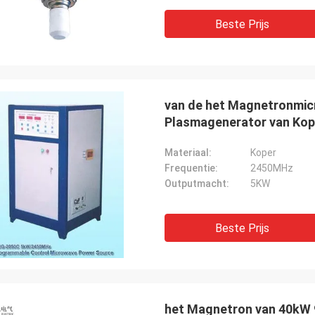
Beste Prijs
van de het Magnetronmic
Plasmagenerator van Kop
Materiaal:
Koper
Frequentie:
2450MHz
Outputmacht:
5KW
Beste Prijs
het Magnetron van 40kW