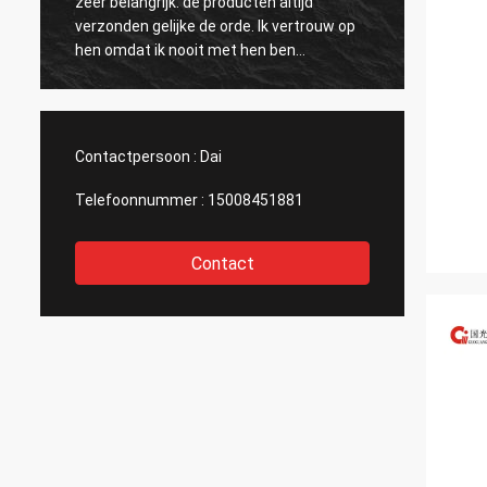
e
zeer belangrijk: de producten altijd
Vacuüm
verzonden gelijke de orde. Ik vertrouw op
prijze
hen omdat ik nooit met hen ben
verkop
teleurgesteld.
markte
Contactpersoon :
Dai
Telefoonnummer :
15008451881
Contact