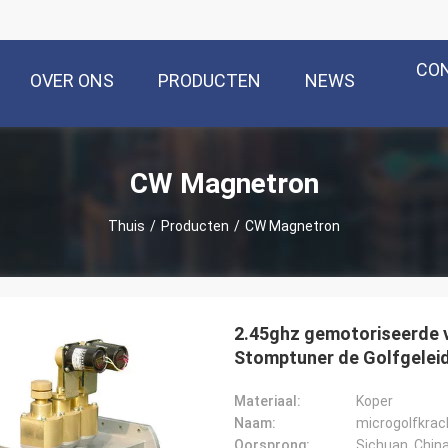
CO
OVER ONS
PRODUCTEN
NEWS
CW Magnetron
Thuis
/
Producten
/
CW Magnetron
2.45ghz gemotoriseerde v
Stomptuner de Golfgelei
Materiaal:
Koper
Naam:
microgolfkrac
Oorsprong:
Sichuan, Chin