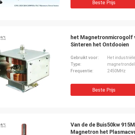
Beste Prijs
het Magnetronmicrogolf
Sinteren het Ontdooien
Gebruikt voor:
Type:
magnetrondel
Frequentie:
2450MHz
Beste Prijs
Van de de Buis50kw 915MH
Magnetron het Plasmacv