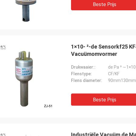
Beste Prijs
1×10- ²-de Sensorkf25 K
Vacuümomvormer
Drukwaaier::
de Pa ³ ∼1×10
Flenstype:
CF/KF
Flens diameter:
90mm130mm
Beste Prijs
Industriële Vacuüm de M