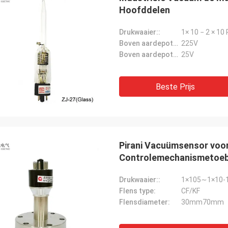
Hoofddelen
Drukwaaier::
1× 10 − 2 × 10
Boven aardepotentieel van versnellende elektrode:
225V
Boven aardepotentieel van Kathode:
25V
Beste Prijs
Pirani Vacuümsensor voo
Controlemechanismetoeb
Drukwaaier::
1×105∼1×10-1
Flens type:
CF/KF
Flensdiameter:
30mm70mm