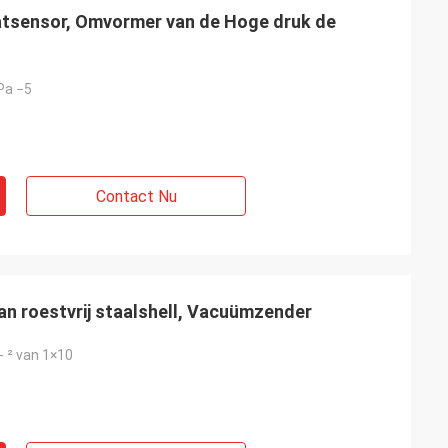
tsensor, Omvormer van de Hoge druk de
 Pa −5
Contact Nu
 roestvrij staalshell, Vacuümzender
- ² van 1×10