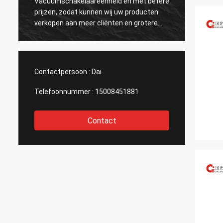
Vacuümschakelaareenheid en met betere
zeer be
prijzen, zodat kunnen wij uw producten
verzon
verkopen aan meer cliënten en grotere
hen om
markten bereiken. Dank u
teleur
Contactpersoon :
Dai
Telefoonnummer :
15008451881
Contact