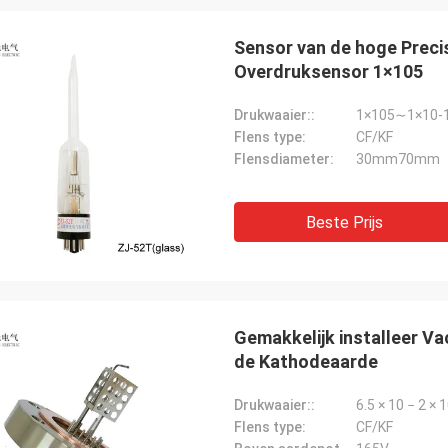
langrijk: de producten altijd
den gelijke de orde. Ik vertrouw op
Sensor van de hoge Preci
dat ik nooit met hen ben
gesteld.
Overdruksensor 1×105
Drukwaaier::
1×105∼1×10-1
Flens type:
CF/KF
Flensdiameter:
30mm70mm
Beste Prijs
Gemakkelijk installeer V
de Kathodeaarde
Drukwaaier::
6.5 × 10 − 2 × 
Flens type:
CF/KF