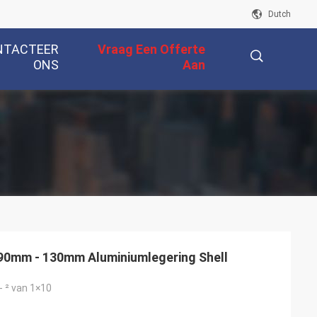
Dutch
NTACTEER
Vraag Een Offerte
ONS
Aan
描
述
0mm - 130mm Aluminiumlegering Shell
- ² van 1×10