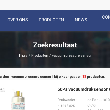
CO
OVER ONS
PRODUCTEN
NEWS
Zoekresultaat
Thuis
/
Producten
/
vacuum pressure sensor
den [ vacuum pressure sensor ] bij elkaar passen
18
producten.
50Pa vacuümdruksensor 9
Drukwaaier::
de Pa ³ ∼1×10
Flens type:
CF/KF