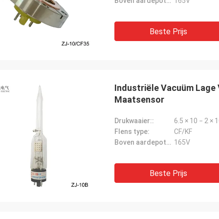
Boven aardepotentieel van versnellende elektrode:
165V
Beste Prijs
Industriële Vacuüm Lage
Maatsensor
Drukwaaier::
6.5 × 10 − 2 × 
Flens type:
CF/KF
Boven aardepotentieel van versnellende elektrode:
165V
Beste Prijs