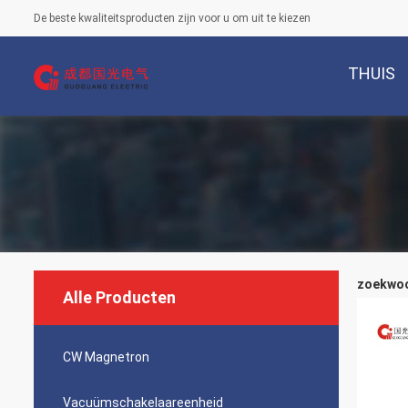
De beste kwaliteitsproducten zijn voor u om uit te kiezen
THUIS
zoekwoor
Alle Producten
CW Magnetron
Vacuümschakelaareenheid