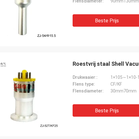
Flensdiameter:
90mm130mm
Beste Prijs
Roestvrij staal Shell V
Drukwaaier::
1×105∼1×10-1
Flens type:
CF/KF
Flensdiameter:
30mm70mm
Beste Prijs
steeg
ertijd van CW Magnetron is snel, en