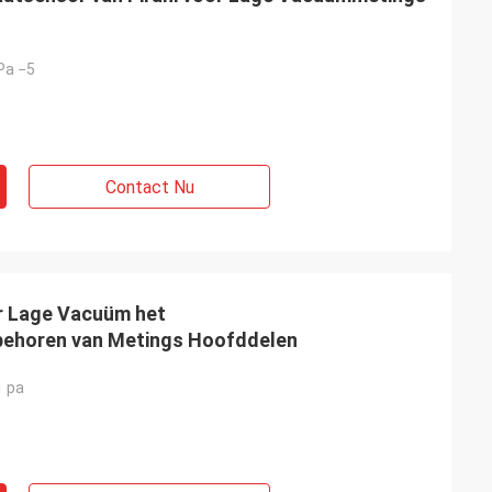
 Pa −5
Contact Nu
r Lage Vacuüm het
ehoren van Metings Hoofddelen
 pa