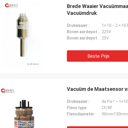
Brede Waaier Vacuümmaa
Vacuümdruk
Drukwaaier::
1× 10 − 2 × 10
Boven aardepotentieel van versnellende elektrode:
225V
Boven aardepotentieel van Kathode:
25V
Beste Prijs
Vacuüm de Maatsensor van
Drukwaaier::
de Pa ³ ∼1×10
Flens type:
CF/KF
Flensdiameter:
90mm130mm