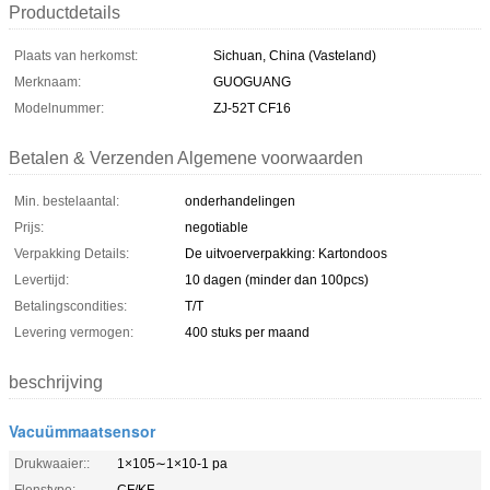
Productdetails
Plaats van herkomst:
Sichuan, China (Vasteland)
Merknaam:
GUOGUANG
Modelnummer:
ZJ-52T CF16
Betalen & Verzenden Algemene voorwaarden
Min. bestelaantal:
onderhandelingen
Prijs:
negotiable
Verpakking Details:
De uitvoerverpakking: Kartondoos
Levertijd:
10 dagen (minder dan 100pcs)
Betalingscondities:
T/T
Levering vermogen:
400 stuks per maand
beschrijving
Vacuümmaatsensor
Drukwaaier::
1×105∼1×10-1 pa
Flenstype:
CF/KF