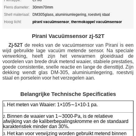
Flens diameter:
30mm70mm
Shell materiaal:
DM305glass, aluminiumlegering, roestvrij staal
pirani vacuümsensor
thermokoppel vacuümsensor
Hoog licht:
,
Pirani Vacuümsensor zj-52T
Zj-52T
de reeks van de vacuümsensor van Pirani is een
wijd gebruikte lage vacuüm metende sensor. Na speciale
verwerking, heeft zijn het verwarmen gloeidraad de
voordelen van brede druk metend waaier, stabiele prestaties,
goede consistentie, snelle reactie en lange de diensttijd. Zijn
dekking wendt glas DM-305, aluminiumlegering, roestvrij
staal en porselein voor het verzegelen aan.
Belangrijke Technische Specificaties
Het meten van Waaier: 1×105∼1×10-1 pa.
1.
Binnen de waaier van 1∼3000-Pa, is de relatieve
2.
afwijking van de kaliberbepalingskromme en de standaard
karakteristiek minder dan 30%.
Het kan voor verwijzing worden gebruikt metend binnen
3.