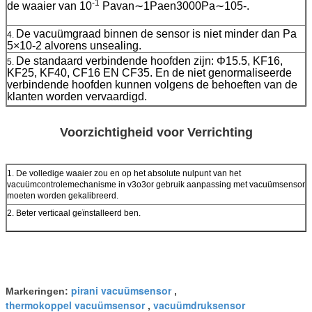
-1
de waaier van 10
Pavan∼1Paen3000Pa∼105-.
De vacuümgraad binnen de sensor is niet minder dan Pa
4.
5×10-2 alvorens unsealing.
De standaard verbindende hoofden zijn: Φ15.5, KF16,
5.
KF25, KF40, CF16 EN CF35. En de niet genormaliseerde
verbindende hoofden kunnen volgens de behoeften van de
klanten worden vervaardigd.
Voorzichtigheid voor Verrichting
1. De volledige waaier zou en op het absolute nulpunt van het
vacuümcontrolemechanisme in v3o3or gebruik aanpassing met vacuümsensor
moeten worden gekalibreerd.
2. Beter verticaal geïnstalleerd ben.
pirani vacuümsensor
Markeringen:
,
thermokoppel vacuümsensor
vacuümdruksensor
,