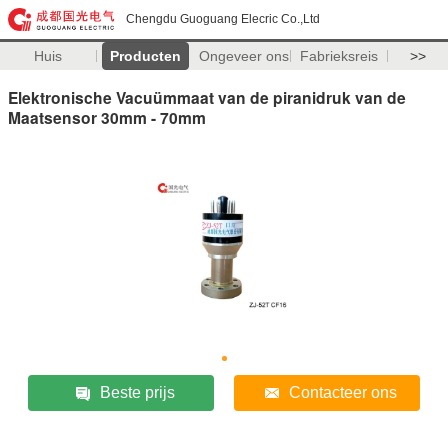
Chengdu Guoguang Elecric Co.,Ltd
Huis
Producten
Ongeveer ons
Fabrieksreis
>>
Elektronische Vacuümmaat van de piranidruk van de
Maatsensor 30mm - 70mm
Beste prijs
Contacteer ons