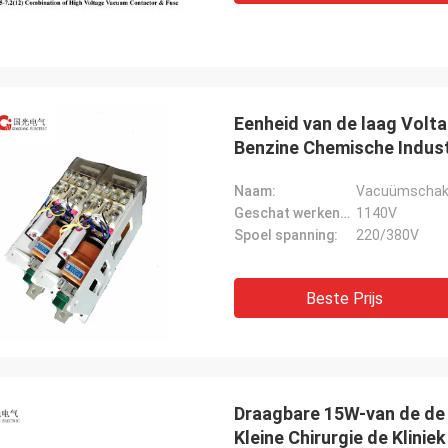
Eenheid van de laag Volt
Benzine Chemische Indust
Naam:
Vacuümschake
Geschat werkend voltage:
1140V
Spoel spanning:
220/380V
Beste Prijs
Draagbare 15W-van de de 
Kleine Chirurgie de Klini