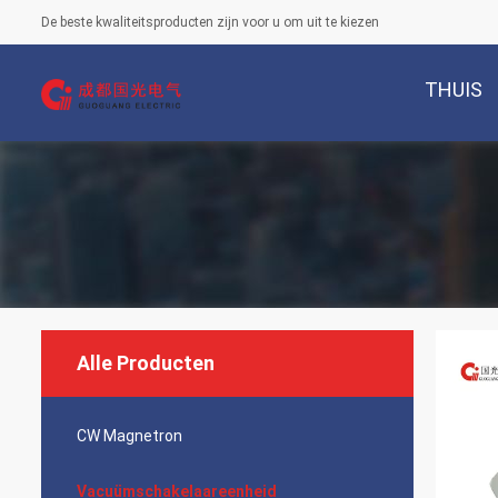
De beste kwaliteitsproducten zijn voor u om uit te kiezen
THUIS
Alle Producten
CW Magnetron
Vacuümschakelaareenheid