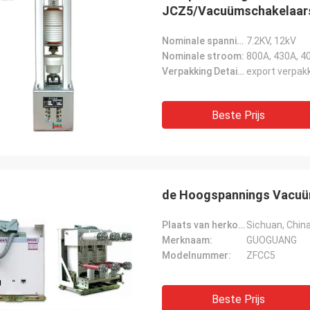
JCZ5/Vacuümschakelaar
Nominale spanning:
7.2KV, 12kV
Nominale stroom:
800A, 430A, 4
Verpakking Details:
export verpak
Beste Prijs
de Hoogspannings Vacuüm
Plaats van herkomst:
Sichuan, Chin
Merknaam:
GUOGUANG
Modelnummer:
ZFCC5
Beste Prijs