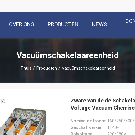
CO
OVER ONS
PRODUCTEN
NEWS
Vacuümschakelaareenheid
Thuis
/
Producten
/
Vacuümschakelaareenheid
Zware van de de Schakela
Voltage Vacuüm Chemisch
Nominale stroom:
160/250/400
Geschat werkend voltage:
1140v
Rolvoltage:
220/380V