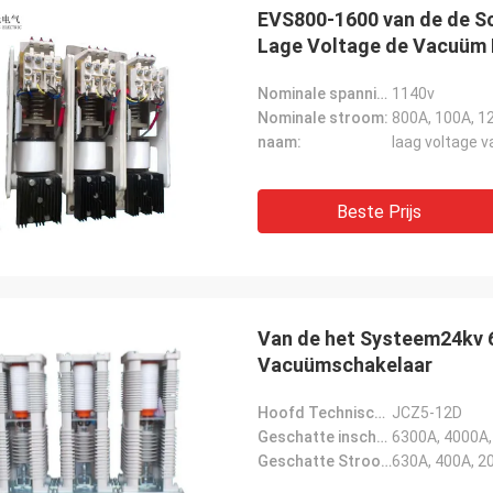
langrijk: de producten altijd
EVS800-1600 van de de S
den gelijke de orde. Ik vertrouw op
Lage Voltage de Vacuüm 
dat ik nooit met hen ben
gesteld.
Nominale spanning:
1140v
Nominale stroom:
800A, 100A, 1
naam:
laag voltage 
Beste Prijs
Van de het Systeem24kv 6
Vacuümschakelaar
Hoofd Technische Parameters::
JCZ5-12D
Geschatte inschakelenstroom:
6300A, 4000A
Geschatte Stroom:
630A, 400A, 2