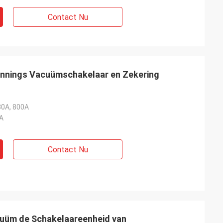
Contact Nu
nings Vacuümschakelaar en Zekering
30A, 800A
A
Contact Nu
uüm de Schakelaareenheid van