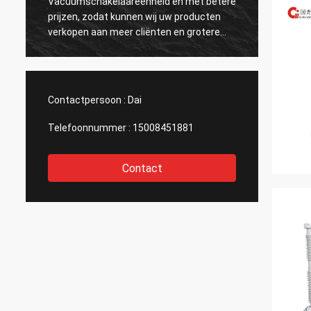
Vacuümschakelaareenheid en met betere
zeer be
prijzen, zodat kunnen wij uw producten
verzon
verkopen aan meer cliënten en grotere
hen om
markten bereiken. Dank u
teleur
Contactpersoon :
Dai
Telefoonnummer :
15008451881
Contact