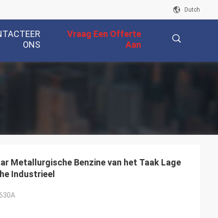
Dutch
NTACTEER
Vraag Een Offerte
ONS
Aan
描
述
ar Metallurgische Benzine van het Taak Lage
e Industrieel
/630A