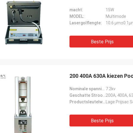
macht:
15W
MODEL:
Multimode
Lasergolflengte:
10.6 μm±0.1μ
Beste Prijs
200 400A 630A kiezen Po
Nominale spanning:
7.2kv
Geschatte Stroom:
200A, 400A, 6
Productsleutelwoorden:
Lage Prijsac 
Beste Prijs