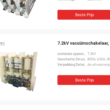
Beste Prijs
7.2kV vacuümschakelaar,
nominale spanning:
7.2kV
Geschatte Stroom:
800A, 630A, 4
Verpakking Details:
de uitvoerver
Beste Prijs
steeg
ertijd van CW Magnetron is snel, en