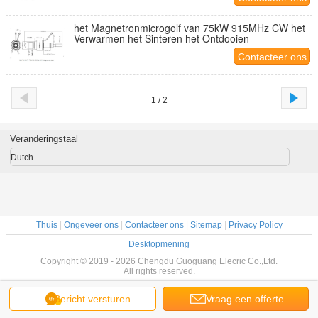
het Magnetronmicrogolf van 75kW 915MHz CW het
Verwarmen het Sinteren het Ontdooien
Contacteer ons
1 / 2
Veranderingstaal
Dutch
Thuis
|
Ongeveer ons
|
Contacteer ons
|
Sitemap
|
Privacy Policy
Desktopmening
Copyright © 2019 - 2026 Chengdu Guoguang Elecric Co.,Ltd.
All rights reserved.
Bericht versturen
Vraag een offerte