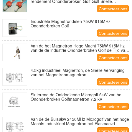
rendement Ononderbroken Golf Golf Snelle
Verwarmen
Contacteer ons
Industriële Magnetrondelen 75kW 915MHz
Ononderbroken Golf
Contacteer ons
Van de het Magnetron Hoge Macht 75kW 915MHz
van de de industrie Ononderbroken Golf de Tijd van
de de jaren '60opwarming
Contacteer ons
4.5kg industrieel Magnetron, de Snelle Vervanging
van het Magnetronmagnetron
Contacteer ons
Sinterend de Ontdooiende Microgolf 6kW van het
Ononderbroken Golfmagnetron 7,2 kV
Contacteer ons
Van de de Buis6kw 2450MHz Microgolf van het hoge
Machts Industrieel Magnetron het Plasmacvd
Contacteer ons