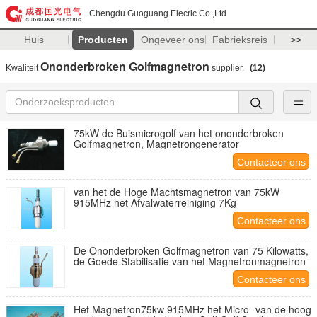
Chengdu Guoguang Elecric Co.,Ltd
Huis
Producten
Ongeveer ons
Fabrieksreis
>>
Ononderbroken Golfmagnetron
Kwaliteit
supplier.
(12)
75kW de Buismicrogolf van het ononderbroken
Golfmagnetron, Magnetrongenerator
Contacteer ons
van het de Hoge Machtsmagnetron van 75kW
915MHz het Afvalwaterreiniging 7Kg
Contacteer ons
De Ononderbroken Golfmagnetron van 75 Kilowatts,
de Goede Stabilisatie van het Magnetronmagnetron
Contacteer ons
Het Magnetron75kw 915MHz het Micro- van de hoog