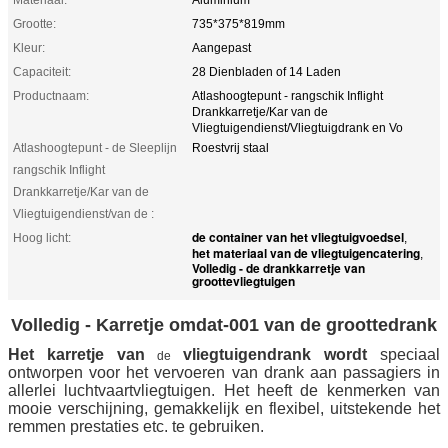
Grootte:
735*375*819mm
Kleur:
Aangepast
Capaciteit:
28 Dienbladen of 14 Laden
Productnaam:
Atlashoogtepunt - rangschik Inflight
Drankkarretje/Kar van de
Vliegtuigendienst/Vliegtuigdrank en Vo
Atlashoogtepunt - de Sleeplijn
Roestvrij staal
rangschik Inflight
Drankkarretje/Kar van de
Vliegtuigendienst/van de :
de container van het vliegtuigvoedsel
Hoog licht:
,
het materiaal van de vliegtuigencatering
,
Volledig - de drankkarretje van
groottevliegtuigen
Volledig - Karretje omdat-001 van de groottedrank
Het karretje van
vliegtuigendrank wordt
speciaal
de
ontworpen voor het vervoeren van drank aan passagiers in
allerlei luchtvaartvliegtuigen. Het heeft de kenmerken van
mooie verschijning, gemakkelijk en flexibel, uitstekende het
remmen prestaties etc. te gebruiken.