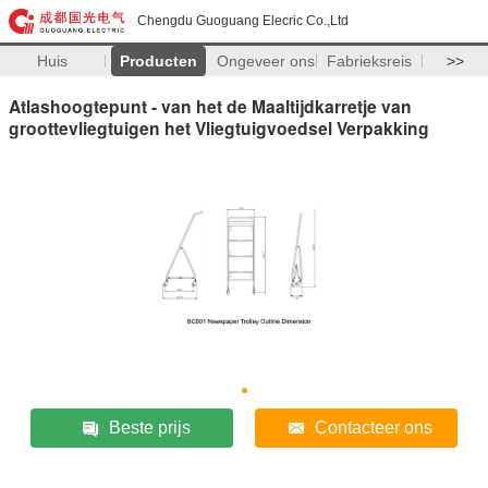
Chengdu Guoguang Elecric Co.,Ltd
Huis
Producten
Ongeveer ons
Fabrieksreis
>>
Atlashoogtepunt - van het de Maaltijdkarretje van
groottevliegtuigen het Vliegtuigvoedsel Verpakking
Beste prijs
Contacteer ons