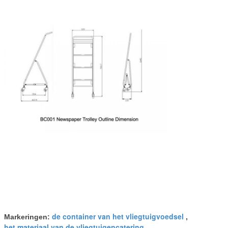
de container van het vliegtuigvoedsel
Markeringen:
,
het materiaal van de vliegtuigencatering
,