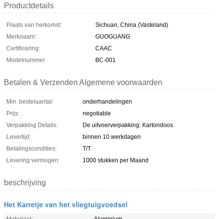
Productdetails
Plaats van herkomst:
Sichuan, China (Vasteland)
Merknaam:
GUOGUANG
Certificering:
CAAC
Modelnummer:
BC-001
Betalen & Verzenden Algemene voorwaarden
Min. bestelaantal:
onderhandelingen
Prijs:
negotiable
Verpakking Details:
De uitvoerverpakking: Kartondoos
Levertijd:
binnen 10 werkdagen
Betalingscondities:
T/T
Levering vermogen:
1000 stukken per Maand
beschrijving
Het Karretje van het vliegtuigvoedsel
Materiaal:
Aluminium