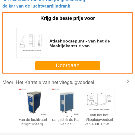
de kar van de luchtvaartlijndrank
Krijg de beste prijs voor
Atlashoogtepunt - van het de
Maaltijdkarretje van
groottevliegtuigen het
Vliegtuigvoedsel Verpakking
Doorgaan
Het Karretje van het vliegtuigvoedsel
Meer
zaam
Kar/het Karretje
Atlashoogtepunt -
van het het
Infligh
nt - van
van de luchtvaart
rangschik de Kar
Vliegtuigvoedsel
Drankkarre
 de
Inflight Maaltijd
van de
van 400Hz 5W de
de atlas d
tvliegtuig
voor
Vliegtuigenmaaltijd/het
Boiler van het het
Grootte/K
 grootte
Luchtvaartlijn/Vliegtuig/Vliegtuig
Materiaal van het
Karretjewater, de
de