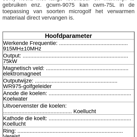
gebruiken enz. gcwm-9075 kan cwm-75L in de
toepassing van soorten microgolf het verwarmen
materiaal direct vervangen is.
Hoofdparameter
Werkende Frequentie: .............................................
915MH±10MHz
Output: .....................................................................
75kW
Magnetisch veld: ......................................................
elektromagneet
Outputwijze: ......................................................
WR975-golfgeleider
Anode die koelen: ......................................................
Koelwater
Uitvoervenster die koelen:
............................................. Koellucht
Kathode die koelt: ......................................................
Koellucht
Ring: .....................................................................
Vereist