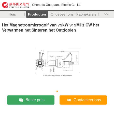
Chengdu Guoguang Elecric Co.,Ltd
Huis
Producten
Ongeveer ons
Fabrieksreis
>>
Het Magnetronmicrogolf van 75kW 915MHz CW het
Verwarmen het Sinteren het Ontdooien
Beste prijs
Contacteer ons