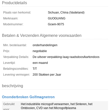
Productdetails
Plaats van herkomst:
Sichuan, China (Vasteland)
Merknaam:
GUOGUANG
Modelnummer:
Gcwm-9075
Betalen & Verzenden Algemene voorwaarden
Min. bestelaantal:
onderhandelingen
Prijs:
negotiable
Verpakking Details:
De uitvoer verpakking-laag raadsdoos/kartondoos
Levertijd:
een maand
Betalingscondities:
T/T
Levering vermogen:
200 Stukken per Jaar
beschrijving
Ononderbroken Golfmagnetron
Gebruikt
Het industriële microgolf verwarmen, het Sinteren, het
Ontdooien, CVD van het Microgolfplasma
voor: