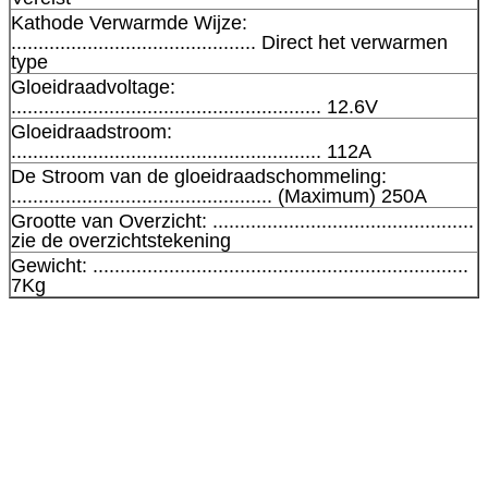
Kathode Verwarmde Wijze:
............................................. Direct het verwarmen
type
Gloeidraadvoltage:
......................................................... 12.6V
Gloeidraadstroom:
......................................................... 112A
De Stroom van de gloeidraadschommeling:
................................................ (Maximum) 250A
Grootte van Overzicht: ................................................
zie de overzichtstekening
Gewicht: .....................................................................
7Kg