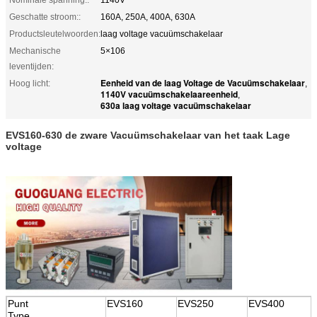
Geschatte stroom::
160A, 250A, 400A, 630A
Productsleutelwoorden:
laag voltage vacuümschakelaar
Mechanische
5×106
leventijden:
Eenheid van de laag Voltage de Vacuümschakelaar
Hoog licht:
,
1140V vacuümschakelaareenheid
,
630a laag voltage vacuümschakelaar
EVS160-630 de zware Vacuümschakelaar van het taak Lage
voltage
Punt
EVS160
EVS250
EVS400
Type