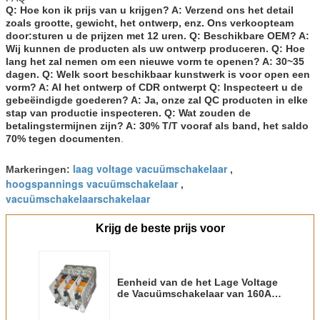
Q: Hoe kon ik prijs van u krijgen? A: Verzend ons het detail
zoals grootte, gewicht, het ontwerp, enz. Ons verkoopteam
door:sturen u de prijzen met 12 uren. Q: Beschikbare OEM? A:
Wij kunnen de producten als uw ontwerp produceren. Q: Hoe
lang het zal nemen om een nieuwe vorm te openen? A: 30~35
dagen. Q: Welk soort beschikbaar kunstwerk is voor open een
vorm? A: AI het ontwerp of CDR ontwerpt Q: Inspecteert u de
gebeëindigde goederen? A: Ja, onze zal QC producten in elke
stap van productie inspecteren. Q: Wat zouden de
betalingstermijnen zijn? A: 30% T/T vooraf als band, het saldo
70% tegen documenten
.
laag voltage vacuümschakelaar
Markeringen:
,
hoogspannings vacuümschakelaar
,
vacuümschakelaarschakelaar
Krijg de beste prijs voor
Eenheid van de het Lage Voltage
de Vacuümschakelaar van 160A
250A 400A 630A 1140V