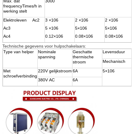
Max. dat
3000
frequencyTimes/h in
werking stelt
Elektroleven Ac2
3 ×106
2 ×106
2 ×106
Ac3
5 ×106
5×106
5×106
Ac4
0.12×106
0.08×106
0.08×106
Technische gegevens voor hulpschakelaars:
Type van helper
Nominale
Geschatte
Levensduur
spanning
thermische
Mechanisch
stroom
Met
220V gelijkstroom
6A
5×106
schroefverbinding
380V AC
6A