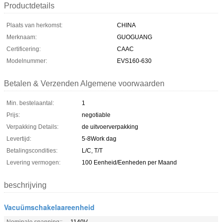
Productdetails
Plaats van herkomst:
CHINA
Merknaam:
GUOGUANG
Certificering:
CAAC
Modelnummer:
EVS160-630
Betalen & Verzenden Algemene voorwaarden
Min. bestelaantal:
1
Prijs:
negotiable
Verpakking Details:
de uitvoerverpakking
Levertijd:
5-8Work dag
Betalingscondities:
L/C, T/T
Levering vermogen:
100 Eenheid/Eenheden per Maand
beschrijving
Vacuümschakelaareenheid
Nominale spanning::
1140V