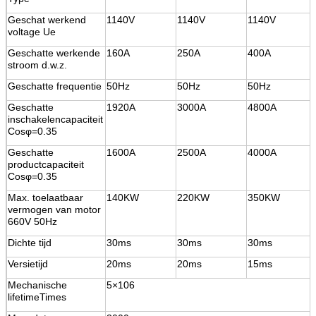
Geschat werkend
1140V
1140V
1140V
voltage Ue
Geschatte werkende
160A
250A
400A
stroom d.w.z.
Geschatte frequentie
50Hz
50Hz
50Hz
Geschatte
1920A
3000A
4800A
inschakelencapaciteit
Cosφ=0.35
Geschatte
1600A
2500A
4000A
productcapaciteit
Cosφ=0.35
Max. toelaatbaar
140KW
220KW
350KW
vermogen van motor
660V 50Hz
Dichte tijd
30ms
30ms
30ms
Versietijd
20ms
20ms
15ms
Mechanische
5×106
lifetimeTimes