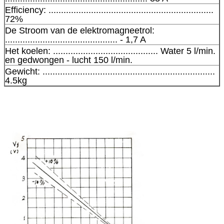
Efficiency: ..................................................................
72%
De Stroom van de elektromagneetrol:
............................................. - 1,7 A
Het koelen: .......................................... Water 5 l/min.
en gedwongen - lucht 150 l/min.
Gewicht: .....................................................................
4.5kg