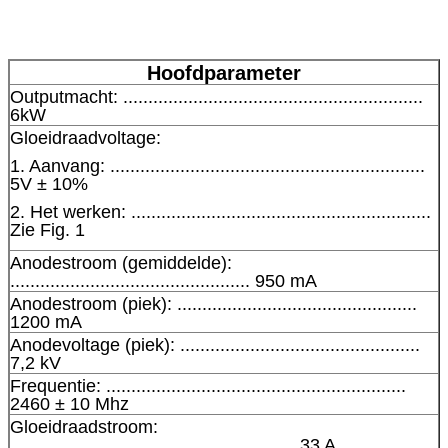
Hoofdparameter
Outputmacht: ............................................................
6kW
Gloeidraadvoltage:
1. Aanvang: ...............................................................
5V ± 10%
2. Het werken: ............................................................
Zie Fig. 1
Anodestroom (gemiddelde):
................................................ 950 mA
Anodestroom (piek): ................................................
1200 mA
Anodevoltage (piek): ................................................
7,2 kV
Frequentie: ............................................................
2460 ± 10 Mhz
Gloeidraadstroom:
......................................................... 33 A