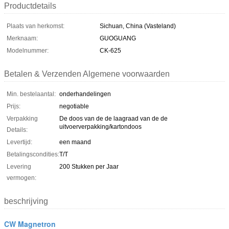
Productdetails
Plaats van herkomst:
Sichuan, China (Vasteland)
Merknaam:
GUOGUANG
Modelnummer:
CK-625
Betalen & Verzenden Algemene voorwaarden
Min. bestelaantal:
onderhandelingen
Prijs:
negotiable
Verpakking
De doos van de de laagraad van de de
uitvoerverpakking/kartondoos
Details:
Levertijd:
een maand
Betalingscondities:
T/T
Levering
200 Stukken per Jaar
vermogen:
beschrijving
CW Magnetron