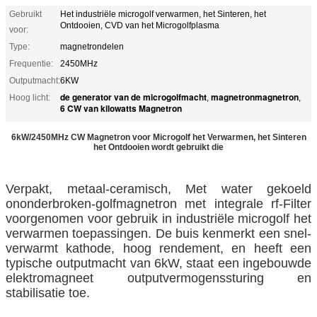
Gebruikt
Het industriële microgolf verwarmen, het Sinteren, het
Ontdooien, CVD van het Microgolfplasma
voor:
Type:
magnetrondelen
Frequentie:
2450MHz
Outputmacht:
6KW
de generator van de microgolfmacht
magnetronmagnetron
Hoog licht:
,
,
6 CW van kilowatts Magnetron
6kW/2450MHz CW Magnetron voor Microgolf het Verwarmen, het Sinteren
het Ontdooien wordt gebruikt die
Verpakt, metaal-ceramisch, Met water gekoeld
ononderbroken-golfmagnetron met integrale rf-Filter
voorgenomen voor gebruik in industriële microgolf het
verwarmen toepassingen. De buis kenmerkt een snel-
verwarmt kathode, hoog rendement, en heeft een
typische outputmacht van 6kW, staat een ingebouwde
elektromagneet outputvermogenssturing en
stabilisatie toe.